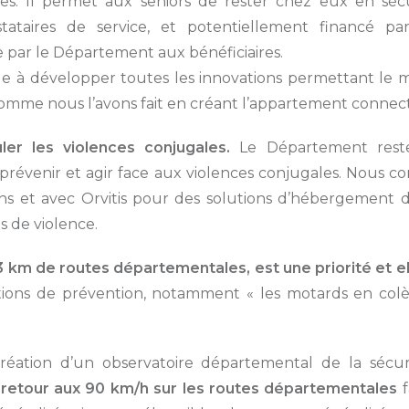
s. Il permet aux seniors de rester chez eux en sécuri
stataires de service, et potentiellement financé par
e par le Département aux bénéficiaires.
 à développer toutes les innovations permettant le mai
comme nous l’avons fait en créant l’appartement connec
ler les violences conjugales.
Le Département reste
 prévenir et agir face aux violences conjugales. Nous c
tions et avec Orvitis pour des solutions d’hébergement
s de violence.
73 km de routes départementales, est une priorité et ell
iations de prévention, notamment « les motards en col
réation d’un observatoire départemental de la sécur
retour aux 90 km/h sur les routes départementales
f