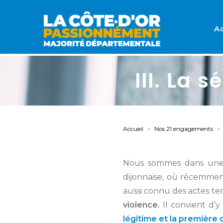
Ac
III. La 
Accueil
Nos 21 engagements
Nous sommes dans une s
dijonnaise, où récemment
aussi connu des actes te
violence.
Il convient d’y
légitime et la première d