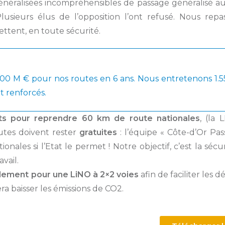
énéralisées incompréhensibles de passage généralisé a
lusieurs élus de l’opposition l’ont refusé. Nous rep
mettent, en toute sécurité.
0 M € pour nos routes en 6 ans. Nous entretenons 1.5
 renforcés.
s pour reprendre 60 km de route nationales
, (la 
utes doivent rester
gratuites
: l’équipe « Côte-d’Or Pa
nales si l’Etat le permet ! Notre objectif, c’est la sécur
vail.
lement pour une LiNO à 2×2 voies
afin de faciliter les 
fera baisser les émissions de CO2.