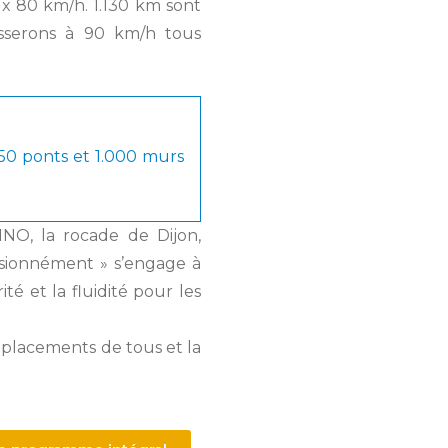
ux 80 km/h. 1.130 km sont
asserons à 90 km/h tous
50 ponts et 1.000 murs
LINO, la rocade de Dijon,
ssionnément » s’engage à
ité et la fluidité pour les
déplacements de tous et la