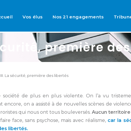
cueil
Vos élus
Nos 21 engagements
Tribun
sécurité, première des
III. La sécurité, première des libertés
ociété de plus en plus violente. On l’a vu tristemen
 encore, on a assisté à de nouvelles scènes de violenc
rroristes qui nous ont tous bouleversés.
Aucun territoir
 faire face, sans psychose, mais avec réalisme,
car la sé
es libertés.