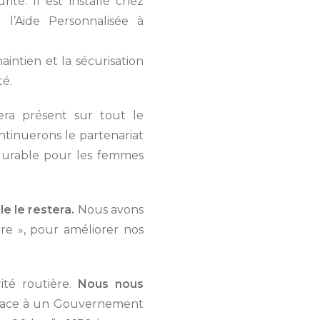
té. Il est installé chez
 l’Aide Personnalisée à
ntien et la sécurisation
té.
ra présent sur tout le
ontinuerons le partenariat
 durable pour les femmes
e le restera.
Nous avons
ère », pour améliorer nos
ité routière.
Nous nous
ace à un Gouvernement